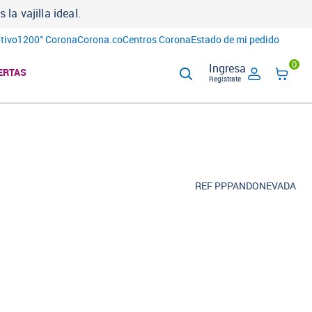
a vajilla ideal.
tivo
1200° Corona
Corona.co
Centros Corona
Estado de mi pedido
0
Ingresa
ERTAS
Regístrate
REF PPPANDONEVADA