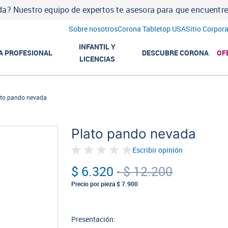
a? Nuestro equipo de expertos te asesora para que encuentres l
Sobre nosotros
Corona Tabletop USA
Sitio Corpora
INFANTIL Y
A PROFESIONAL
DESCUBRE CORONA
OF
LICENCIAS
ato pando nevada
Plato pando nevada
Escribir opinión
$ 6.320
-
$ 12.200
Precio por pieza
$ 7.900
Presentación: