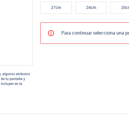
27cm
24cm
20c
Para continuar selecciona una p
s, algunos atributos
 de tu pantalla y
 incluyen en la