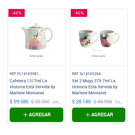
-40%
-40%
REF PL141K558106
REF SL141K526402
Cafetera 1317ml La
Set 2 Mugs 379.7ml La
Historia Está Servida by
Historia Está Servida by
Marlene Montaner
Marlene Montaner
$ 59.580
$ 99.300
$ 28.140
$ 46.900
unidad
Conjunto
AGREGAR
AGREGAR