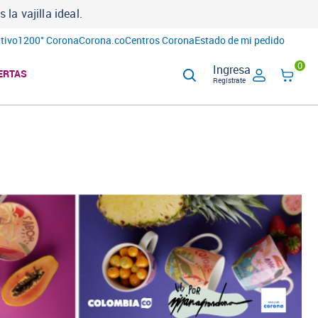
a vajilla ideal.
tivo
1200° Corona
Corona.co
Centros Corona
Estado de mi pedido
0
Ingresa
ERTAS
Regístrate