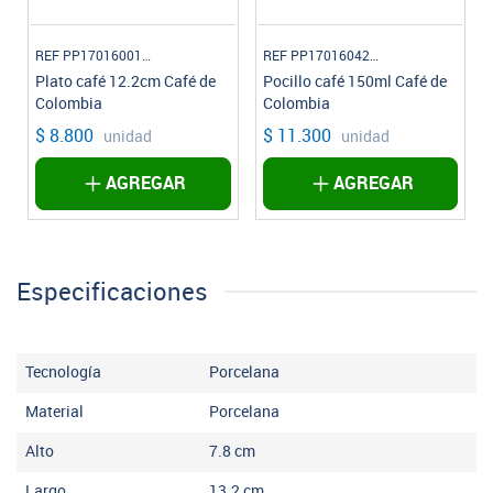
REF PP1701600124
REF PP1701604224
Plato café 12.2cm Café de
Pocillo café 150ml Café de
Colombia
Colombia
$ 8.800
$ 11.300
unidad
unidad
AGREGAR
AGREGAR
Especificaciones
Tecnología
Porcelana
Material
Porcelana
Alto
7.8
cm
Largo
13.2
cm