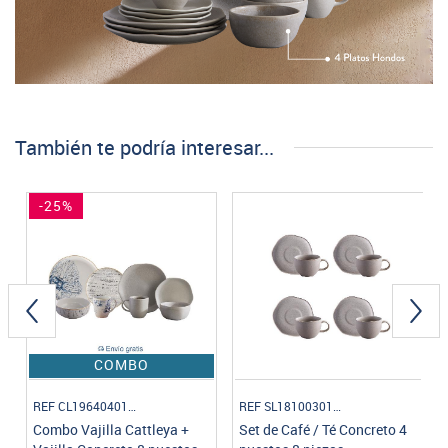
También te podría interesar...
REF SL1810030108
REF PL1810126412
Set de Café / Té Concreto 4
Mug 397.1ml Concreto