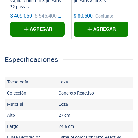
puestos 8 piezas
Reactivo
$ 80.500
$ 15.900
onjunto
Conjunto
unidad
AGREGAR
AVISAR
Especificaciones
Tecnología
Loza
Colección
Concreto Reactivo
Material
Loza
Alto
27
cm
Largo
24.5
cm
Linea Decoración
Esmalte color Concreto Reactivo