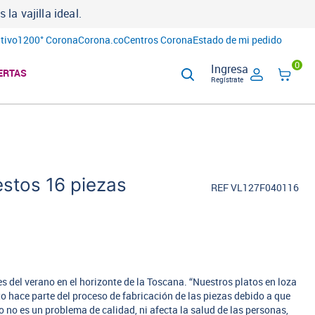
a vajilla ideal.
tivo
1200° Corona
Corona.co
Centros Corona
Estado de mi pedido
0
Ingresa
ERTAS
Regístrate
estos 16 piezas
REF VL127F040116
s del verano en el horizonte de la Toscana. “Nuestros platos en loza
to hace parte del proceso de fabricación de las piezas debido a que
o no es un problema de calidad, ni afecta la salud de las personas,