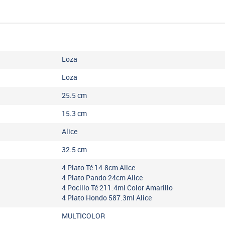
Loza
Loza
25.5
cm
15.3
cm
Alice
32.5
cm
4 Plato Té 14.8cm Alice
4 Plato Pando 24cm Alice
4 Pocillo Té 211.4ml Color Amarillo
4 Plato Hondo 587.3ml Alice
MULTICOLOR