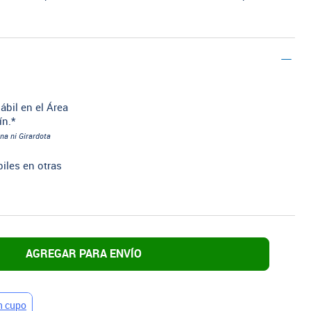
ábil en el Área
ín.*
na ni Girardota
biles en otras
AGREGAR PARA ENVÍO