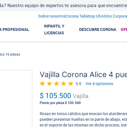
a? Nuestro equipo de expertos te asesora para que encuentres l
Sobre nosotros
Corona Tabletop USA
Sitio Corpora
INFANTIL Y
A PROFESIONAL
DESCUBRE CORONA
OF
LICENCIAS
stos 16 piezas
Vajilla Corona Alice 4 pu
5.0
Ver 4 opiniones
$ 105.500
Vajilla
Precio por pieza
$ 105.500
Rosas en tonos cálidos que evocan los atardecere
pueden presentar huellas en la parte de abajo, es
es el soporte de las mismas en dicho proceso, est