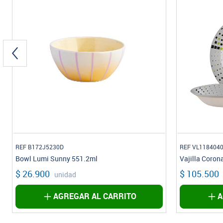
REF B172J5230D
REF VL118404
Bowl Lumi Sunny 551.2ml
Vajilla Coron
$ 26.900
$ 105.500
unidad
AGREGAR AL CARRITO
A