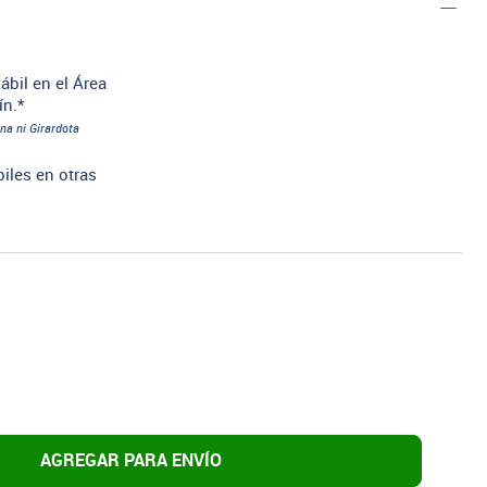
ábil en el Área
ín.*
na ni Girardota
biles en otras
AGREGAR PARA ENVÍO