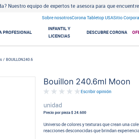
a? Nuestro equipo de expertos te asesora para que encuentres l
Sobre nosotros
Corona Tabletop USA
Sitio Corpora
INFANTIL Y
A PROFESIONAL
DESCUBRE CORONA
OF
LICENCIAS
s
BOUILLON240.6
Bouillon 240.6ml Moon
Escribir opinión
unidad
Precio por pieza
$ 24.600
Universo de colores y texturas que crean una col
reacciones desconocidas que brindan experienci