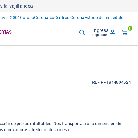
a vajilla ideal.
tivo
1200° Corona
Corona.co
Centros Corona
Estado de mi pedido
0
Ingresa
ERTAS
Regístrate
REF PP1944904524
ección de piezas infaltables. Nos transporta a una dimensión de
as innovadoras alrededor de la mesa.