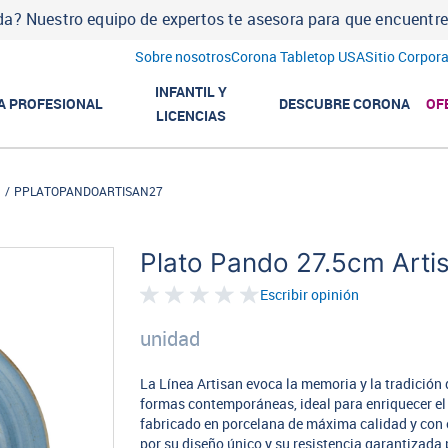
a? Nuestro equipo de expertos te asesora para que encuentres l
Sobre nosotros
Corona Tabletop USA
Sitio Corpora
INFANTIL Y
A PROFESIONAL
DESCUBRE CORONA
OF
LICENCIAS
n
PPLATOPANDOARTISAN27
Plato Pando 27.5cm Arti
Escribir opinión
unidad
La Línea Artisan evoca la memoria y la tradición
formas contemporáneas, ideal para enriquecer el 
fabricado en porcelana de máxima calidad y con 
por su diseño único y su resistencia garantizada p