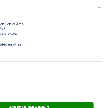
ábil en el Área
ín.*
na ni Girardota
biles en otras
AGREGAR PARA ENVÍO