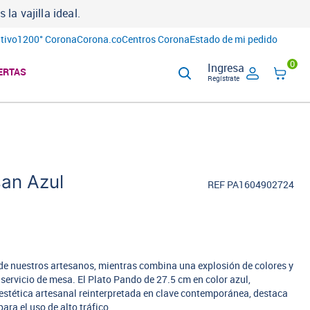
a vajilla ideal.
tivo
1200° Corona
Corona.co
Centros Corona
Estado de mi pedido
0
Ingresa
ERTAS
Regístrate
san Azul
REF PA1604902724
 de nuestros artesanos, mientras combina una explosión de colores y
servicio de mesa. El Plato Pando de 27.5 cm en color azul,
estética artesanal reinterpretada en clave contemporánea, destaca
ara el uso de alto tráfico.