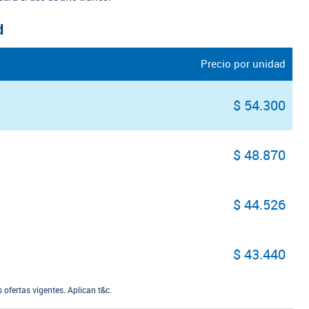
d
Precio por unidad
$ 54.300
$ 48.870
$ 44.526
$ 43.440
ofertas vigentes. Aplican t&c.