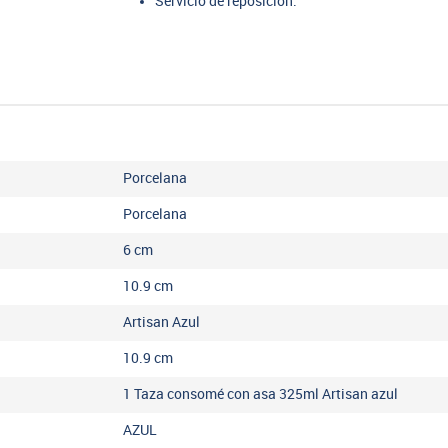
Servicio de reposición.
Porcelana
Porcelana
6
cm
10.9
cm
Artisan Azul
10.9
cm
1 Taza consomé con asa 325ml Artisan azul
AZUL