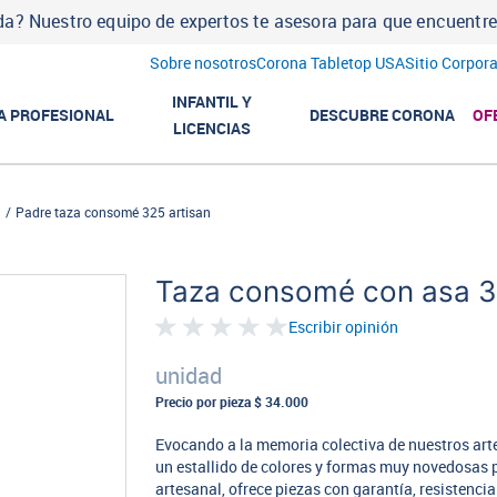
a? Nuestro equipo de expertos te asesora para que encuentres l
Sobre nosotros
Corona Tabletop USA
Sitio Corpora
INFANTIL Y
A PROFESIONAL
DESCUBRE CORONA
OF
LICENCIAS
n
Padre taza consomé 325 artisan
Taza consomé con asa 32
Escribir opinión
unidad
Precio por pieza
$ 34.000
Evocando a la memoria colectiva de nuestros artes
un estallido de colores y formas muy novedosas p
artesanal, ofrece piezas con garantía, resistencia