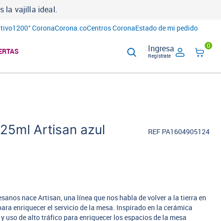
a vajilla ideal.
tivo
1200° Corona
Corona.co
Centros Corona
Estado de mi pedido
0
Ingresa
ERTAS
Regístrate
5ml Artisan azul
REF PA1604905124
anos nace Artisan, una línea que nos habla de volver a la tierra en
ara enriquecer el servicio de la mesa. Inspirado en la cerámica
 y uso de alto tráfico para enriquecer los espacios de la mesa