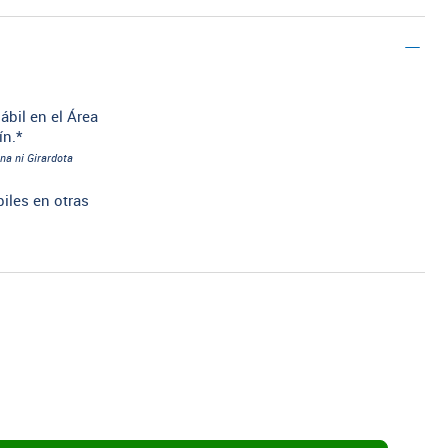
ábil en el Área
ín.*
na ni Girardota
biles en otras