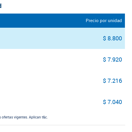
d
Precio por unidad
$ 8.800
$ 7.920
$ 7.216
$ 7.040
ofertas vigentes. Aplican t&c.