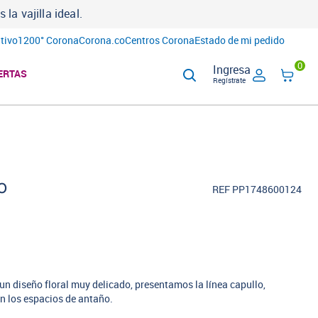
a vajilla ideal.
tivo
1200° Corona
Corona.co
Centros Corona
Estado de mi pedido
0
Ingresa
ERTAS
Regístrate
o
REF PP1748600124
n diseño floral muy delicado, presentamos la línea capullo,
n los espacios de antaño.