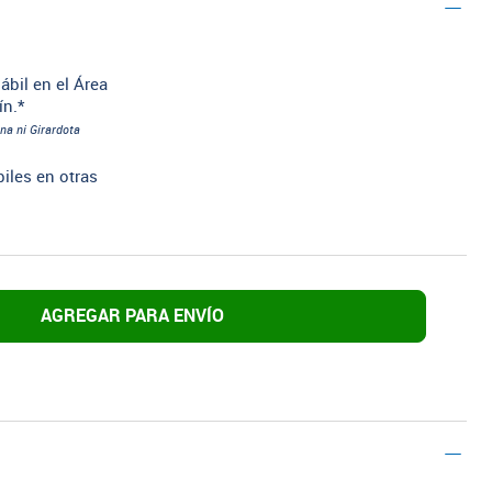
ábil en el Área
ín.*
na ni Girardota
biles en otras
AGREGAR PARA ENVÍO