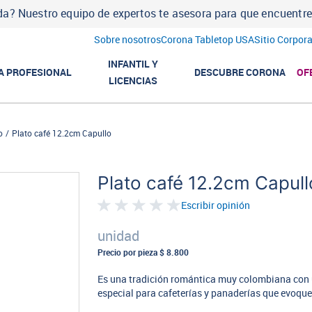
a? Nuestro equipo de expertos te asesora para que encuentres l
Sobre nosotros
Corona Tabletop USA
Sitio Corpora
INFANTIL Y
A PROFESIONAL
DESCUBRE CORONA
OF
LICENCIAS
o
Plato café 12.2cm Capullo
Plato café 12.2cm Capull
Escribir opinión
unidad
Precio por pieza
$ 8.800
Es una tradición romántica muy colombiana con u
especial para cafeterías y panaderías que evoque