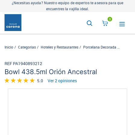
La tienda más completa para la mesa servida. Descubre nuestros
complementos
aquí
0
Inicio
Categorias
Hoteles y Restaurantes
Porcelana Decorada
Ancestra
REF PA1940893212
Bowl 438.5ml Orión Ancestral
5.0
Ver 2 opiniones