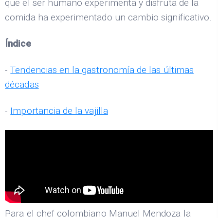
que el ser humano experimenta y disfruta de la
comida ha experimentado un cambio significativo.
Índice
-
Tendencias en la gastronomía de las últimas
décadas
-
Importancia de la vajilla
Para el chef colombiano Manuel Mendoza la