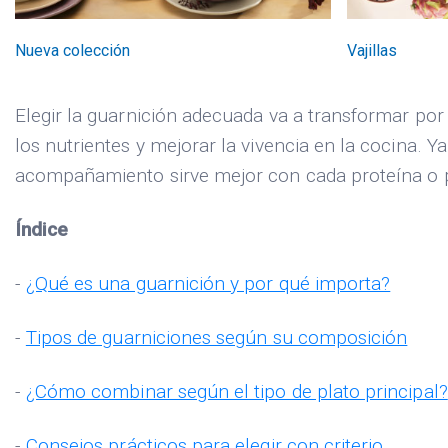
Nueva colección
Vajillas
Elegir la guarnición adecuada va a transformar por
los nutrientes y mejorar la vivencia en la cocina.
acompañamiento sirve mejor con cada proteína o pr
Índice
-
¿Qué es una guarnición y por qué importa?
-
Tipos de guarniciones según su composición
-
¿Cómo combinar según el tipo de plato principal?
-
Consejos prácticos para elegir con criterio