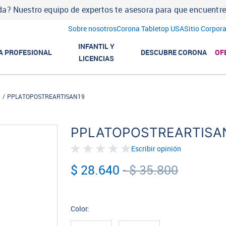
a? Nuestro equipo de expertos te asesora para que encuentres l
Sobre nosotros
Corona Tabletop USA
Sitio Corpora
INFANTIL Y
A PROFESIONAL
DESCUBRE CORONA
OF
LICENCIAS
n
PPLATOPOSTREARTISAN19
PPLATOPOSTREARTISA
Escribir opinión
$ 28.640
-
$ 35.800
Color: