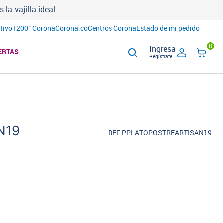
a vajilla ideal.
tivo
1200° Corona
Corona.co
Centros Corona
Estado de mi pedido
0
Ingresa
ERTAS
Regístrate
N19
REF PPLATOPOSTREARTISAN19