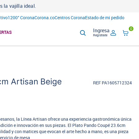
a vajilla ideal.
tivo
1200° Corona
Corona.co
Centros Corona
Estado de mi pedido
0
Ingresa
ERTAS
Regístrate
m Artisan Beige
REF PA1605712324
tesanos, la Línea Artisan ofrece una experiencia gastronómica única
adición e innovación en sus piezas. El Plato Pando Coupé 23.6cm
alidad y con matices que evocan el arte hecho a mano, es una pieza
servicio de mesa.