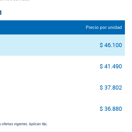
d
Precio por unidad
$ 46.100
$ 41.490
$ 37.802
$ 36.880
ofertas vigentes. Aplican t&c.