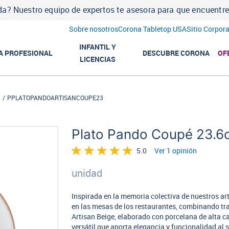
a? Nuestro equipo de expertos te asesora para que encuentres l
Sobre nosotros
Corona Tabletop USA
Sitio Corpora
INFANTIL Y
A PROFESIONAL
DESCUBRE CORONA
OF
LICENCIAS
n
PPLATOPANDOARTISANCOUPE23
Plato Pando Coupé 23.6c
5.0
Ver 1 opinión
unidad
Inspirada en la memoria colectiva de nuestros ar
en las mesas de los restaurantes, combinando tr
Artisan Beige, elaborado con porcelana de alta c
versátil que aporta elegancia y funcionalidad al 