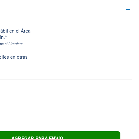
ábil en el Área
ín.*
na ni Girardota
biles en otras
AGREGAR PARA ENVÍO