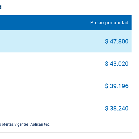
d
Precio por unidad
$ 47.800
$ 43.020
$ 39.196
$ 38.240
ofertas vigentes. Aplican t&c.