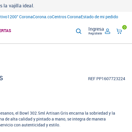
a vajilla ideal.
tivo
1200° Corona
Corona.co
Centros Corona
Estado de mi pedido
0
Ingresa
ERTAS
Regístrate
s
REF PP1607723224
tesanos, el Bowl 302.5ml Artisan Gris encarna la sobriedad y la
na de alta calidad y pintado a mano, se integra de manera
rvicio con autenticidad y estilo.