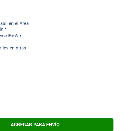
ábil en el Área
ín.*
na ni Girardota
biles en otras
AGREGAR PARA ENVÍO