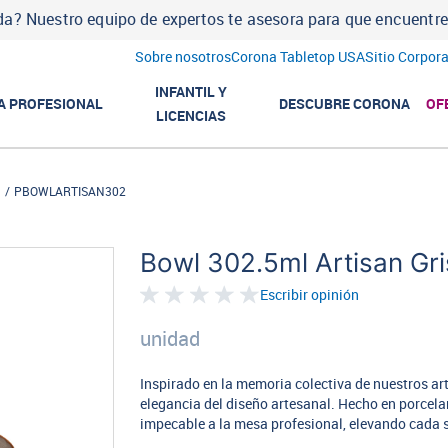
a? Nuestro equipo de expertos te asesora para que encuentres l
Sobre nosotros
Corona Tabletop USA
Sitio Corpora
INFANTIL Y
A PROFESIONAL
DESCUBRE CORONA
OF
LICENCIAS
n
PBOWLARTISAN302
Bowl 302.5ml Artisan Gri
Escribir opinión
unidad
Inspirado en la memoria colectiva de nuestros ar
elegancia del diseño artesanal. Hecho en porcela
impecable a la mesa profesional, elevando cada se