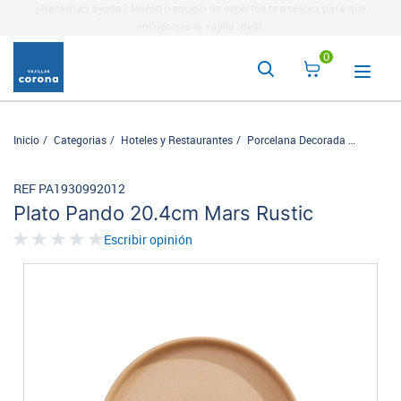
La tienda más completa para la mesa servida. Descubre nuestros
complementos
aquí
0
Inicio
Categorias
Hoteles y Restaurantes
Porcelana Decorada
Ancestra
REF PA1930992012
Plato Pando 20.4cm Mars Rustic
Escribir opinión