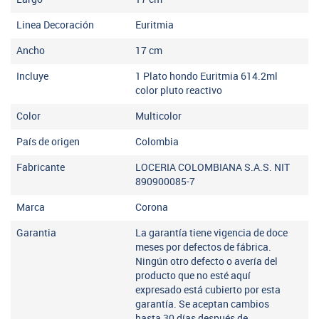
Linea Decoración
Euritmia
Ancho
17
cm
Incluye
1 Plato hondo Euritmia 614.2ml
color pluto reactivo
Color
Multicolor
País de origen
Colombia
Fabricante
LOCERIA COLOMBIANA S.A.S. NIT
890900085-7
Marca
Corona
Garantia
La garantía tiene vigencia de doce
meses por defectos de fábrica.
Ningún otro defecto o avería del
producto que no esté aquí
expresado está cubierto por esta
garantía. Se aceptan cambios
hasta 30 días después de