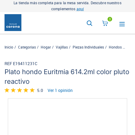
La tienda más completa para la mesa servida. Descubre nuestros
complementos
aquí
0
Inicio
Categorias
Hogar
Vajillas
Piezas Individuales
Hondos
Plato
REF E19411231C
Plato hondo Euritmia 614.2ml color pluto
reactivo
5.0
Ver 1 opinión