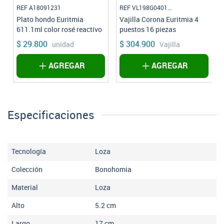
REF A18091231
REF VL198G040116
r
Plato hondo Euritmia
Vajilla Corona Euritmia 4
611.1ml color rosé reactivo
puestos 16 piezas
$ 29.800
$ 304.900
unidad
Vajilla
AGREGAR
AGREGAR
Especificaciones
Tecnología
Loza
Colección
Bonohomia
Material
Loza
Alto
5.2
cm
Largo
17
cm