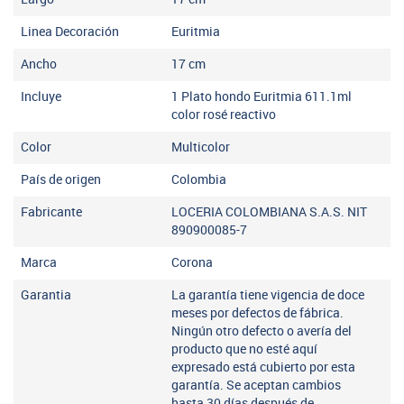
Linea Decoración
Euritmia
Ancho
17
cm
Incluye
1 Plato hondo Euritmia 611.1ml
color rosé reactivo
Color
Multicolor
País de origen
Colombia
Fabricante
LOCERIA COLOMBIANA S.A.S. NIT
890900085-7
Marca
Corona
Garantia
La garantía tiene vigencia de doce
meses por defectos de fábrica.
Ningún otro defecto o avería del
producto que no esté aquí
expresado está cubierto por esta
garantía. Se aceptan cambios
hasta 30 días después de