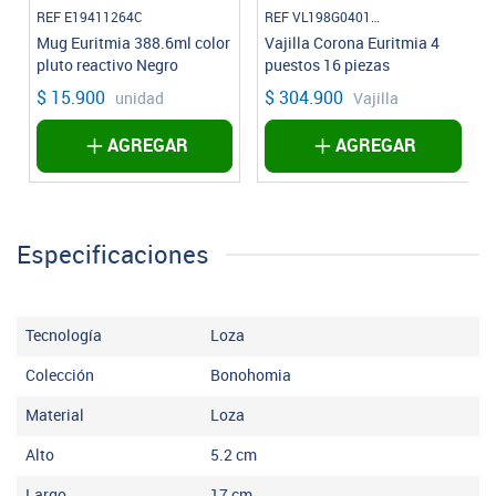
REF E19411264C
REF VL198G040116
Mug Euritmia 388.6ml color
Vajilla Corona Euritmia 4
o
pluto reactivo Negro
puestos 16 piezas
$ 15.900
$ 304.900
unidad
Vajilla
AGREGAR
AGREGAR
Especificaciones
Tecnología
Loza
Colección
Bonohomia
Material
Loza
Alto
5.2
cm
Largo
17
cm