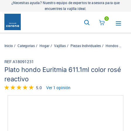
¿Necesitas ayuda? Nuestro equipo de expertos te asesora para que
encuentres la vajilla ideal.
0
Inicio
Categorias
Hogar
Vajillas
Piezas Individuales
Hondos
Plato
REF A18091231
Plato hondo Euritmia 611.1ml color rosé
reactivo
5.0
Ver 1 opinión