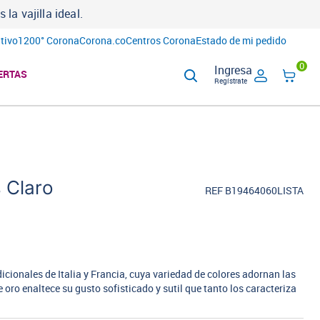
a vajilla ideal.
tivo
1200° Corona
Corona.co
Centros Corona
Estado de mi pedido
0
Ingresa
ERTAS
Regístrate
 Claro
REF B19464060LISTA
dicionales de Italia y Francia, cuya variedad de colores adornan las
 oro enaltece su gusto sofisticado y sutil que tanto los caracteriza