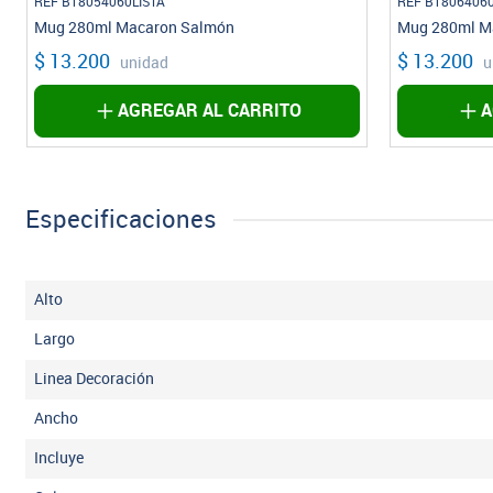
REF B18054060LISTA
REF B18064060
Mug 280ml Macaron Salmón
Mug 280ml Ma
$ 13.200
$ 13.200
unidad
u
AGREGAR AL CARRITO
A
Especificaciones
Alto
Largo
Linea Decoración
Ancho
Incluye