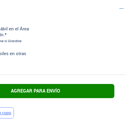
ábil en el Área
ín.*
na ni Girardota
biles en otras
AGREGAR PARA ENVÍO