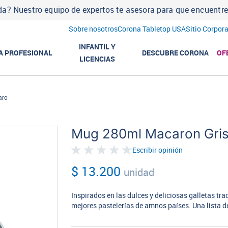
a? Nuestro equipo de expertos te asesora para que encuentres l
Sobre nosotros
Corona Tabletop USA
Sitio Corpora
INFANTIL Y
A PROFESIONAL
DESCUBRE CORONA
OF
LICENCIAS
aro
Mug 280ml Macaron Gris
Escribir opinión
$ 13.200
unidad
Inspirados en las dulces y deliciosas galletas tra
mejores pastelerías de amnos países. Una lista de