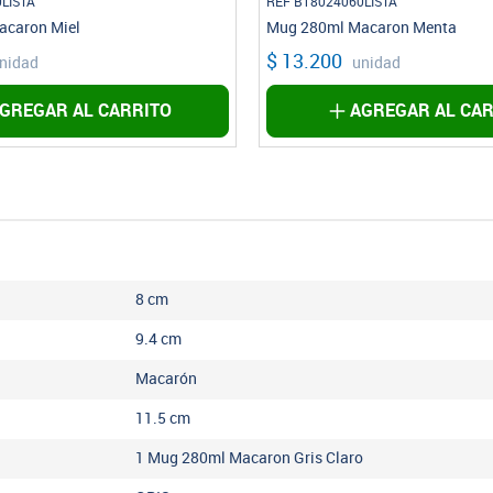
LISTA
REF B18024060LISTA
caron Miel
Mug 280ml Macaron Menta
$ 13.200
nidad
unidad
GREGAR AL CARRITO
AGREGAR AL CAR
8
cm
9.4
cm
Macarón
11.5
cm
1 Mug 280ml Macaron Gris Claro