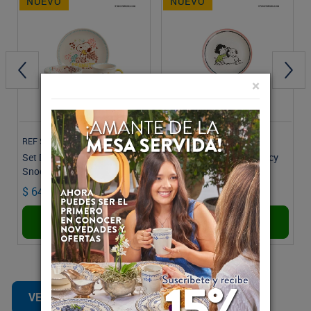
NUEVO
NUEVO
×
REF SL157L160103
REF A157L5820KC
Set Desayuno 3 Piezas
Plato Postre Snoopy Lucy
Snoopy Feels
20.4cm
$ 64.500
$ 20.900
Conjunto
unidad
AGREGAR
AGREGAR
VER MÁS PRODUCTOS