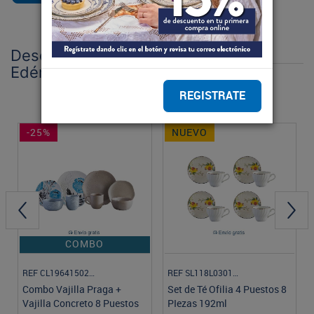
Descubre la Nueva Colección
Edén con Envío GRATIS*
REGISTRATE
-25%
NUEVO
COMBO
REF CL1964150232
REF SL118L030108
Combo Vajilla Praga +
Set de Té Ofilia 4 Puestos 8
Vajilla Concreto 8 Puestos
PIezas 192ml