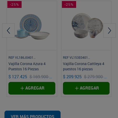
-25%
-25%
REF VL186J040116
REF VL153E040116
Vajilla Corona Azura 4
Vajilla Corona Cattleya 4
Puestos 16 Piezas
puestos 16 piezas
$ 127.425
$ 169.900
$ 209.925
$ 279.900
Vajilla
Vajilla
AGREGAR
AGREGAR
VER MÁS PRODUCTOS