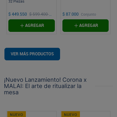
32 Piezas
$ 449.550
$ 599.400
$ 87.000
njunto
Conjunto
Conjunto
AGREGAR
AGREGAR
VER MÁS PRODUCTOS
¡Nuevo Lanzamiento! Corona x
MALAI: El arte de ritualizar la
mesa
NUEVO
NUEVO